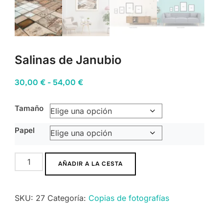
Salinas de Janubio
Rango
30,00
€
-
54,00
€
de
Tamaño
precios:
desde
Papel
30,00 €
hasta
Salinas
54,00 €
AÑADIR A LA CESTA
de
Janubio
SKU:
27
Categoría:
Copias de fotografías
cantidad