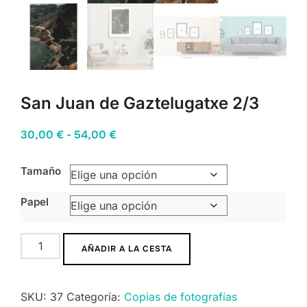
San Juan de Gaztelugatxe 2/3
Rango
30,00
€
-
54,00
€
de
Tamaño
precios:
desde
Papel
30,00 €
hasta
San
54,00 €
AÑADIR A LA CESTA
Juan
de
SKU:
37
Categoría:
Copias de fotografías
Gaztelugatxe